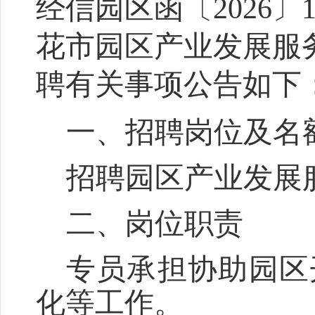
经信园区函〔
2026
〕
花市
园区产业发展服
聘
有关
事项
公告如下
一、
招聘岗位及名
招聘
园区产业发展
二、岗位职责
专员
承担
协助园区
化等工作
。