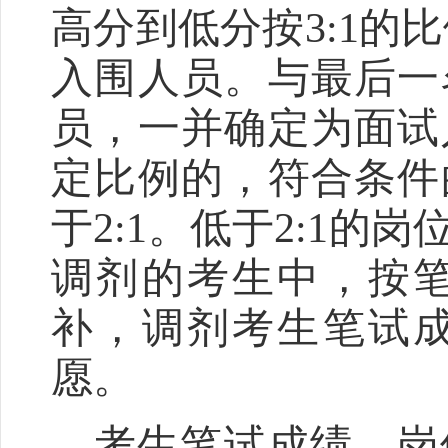
高分到低分按
3
:
1
的比
入围人员。与最后一
员，一并确定为面试
定比例的，符合条件
于
2
:
1
。低于
2
:
1
的岗
调剂的考生中，按
补，调剂考生
笔试
愿。
考生笔试成绩、岗