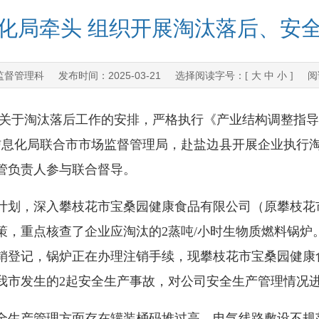
化局牵头 组织开展淘汰落后、安
监督管理科
2025-03-21
发布时间：
选择阅读字号：[
大
中
小
] 阅
淘汰落后工作的安排，严格执行《产业结构调整指导目录
和信息化局联合市市场监督管理局，赴盐边县开展企业执行
管负责人参与联合督导。
计划，深入攀枝花市宝桑园健康食品有限公司（原攀枝花
策，重点核查了企业应淘汰的2蒸吨/小时生物质燃料锅炉
销登记，锅炉正在办理注销手续，现攀枝花市宝桑园健康食
我市发生的2起安全生产事故，对公司安全生产管理情况
生产管理方面存在罐装桶码堆过高、电气线路敷设不规