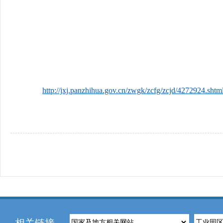
http://jxj.panzhihua.gov.cn/zwgk/zcfg/zcjd/4272924.shtm