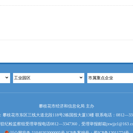
攀枝花市经济和信息化局 主办
：攀枝花市东区三线大道北段118号2栋国投大厦13楼 联系电话：0812—3324
驻纪检监察组受理举报电话0812—3347360，受理举报邮箱jxwjjz1@163.c
川公网安备 51040202000005号
ICP备案编号：蜀ICP备12011774号