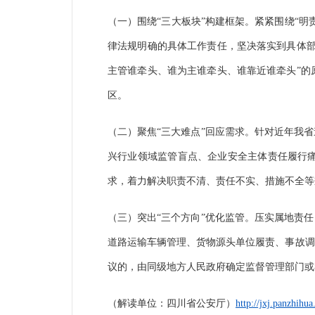
（一）围绕
“三大板块”构建框架。紧紧围绕“
律法规明确的具体工作责任，坚决落实到具体部
主管谁牵头、谁为主谁牵头、谁靠近谁牵头”的
区。
（二）聚焦
“三大难点”回应需求。针对近年我
兴行业领域监管盲点、企业安全主体责任履行
求，着力解决职责不清、责任不实、措施不全等
（三）突出
“三个方向”优化监管。压实属地责
道路运输车辆管理、货物源头单位履责、事故调
议的，由同级地方人民政府确定监督管理部门或
（解读单位：四川省公安厅）
http://jxj.panzhihu