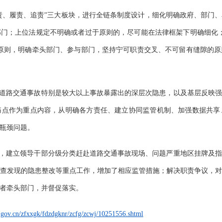
明责、履责、追责”三大板块，进行全链条制度设计，细化明确政府、部门
门；上位法规定不明确或者过于原则的，尽可能在法律框架下明确细化
原则，明确牵头部门、参与部门，坚持宁可职责交叉、不可留有缝隙的
省道路交通事故特别是较大以上事故暴露出的深层次隐患，以及基层反映
痛点作为重点内容，从明确各方责任、建立协同监管机制、加强数据共享
瓶颈问题。
任，建立领导干部分级分类赶赴道路交通事故现场、问题严重地区挂牌及
查发现的隐患整改等重点工作，增加了相应监管措施；解决职责争议，
者牵头部门，并督促落实。
a.gov.cn/zfxxgk/fdzdgknr/zcfg/zcwj/10251556.shtml