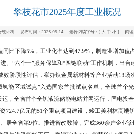
攀枝花市2025年度工业概况
合统计科
2026-05-14
发布时间：
选择阅读字号：[
大
中
小
] 阅读
值同比下降5%，
工业化率达到
47.9%，
制造业增加值
推进、
“六个一”服务保障和“四链联动”工作机制，出
成效阶段性评估，举办钛金属新材料等产业活动18场
域氢能区域试点”入选国家首批试点名单，全球首个
成投运，全省首个全钒液流储能电站并网运行，国电投全
投资724.7亿元的51个重点项目建设，竣工美利林高
分点、居全省第9位。推进智改数转，
完成
360余户企业