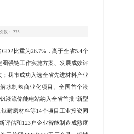
次数：
375
占
GDP比重为
26.7
%，高于全省5.4个
台建圈强链工作实施方案、发展成效评
次；
我市成功入选全省先进材料产业
光解水制氢商业化项目、全国首个液
钒液流储能电站纳入全省首批“新型
端钒钛耐磨材料等14个项目工业投资同
诊断评估和123户企业智能制造成熟度